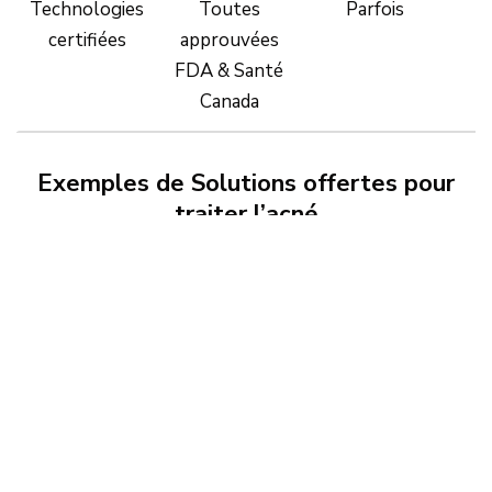
Technologies
Toutes
Parfois
O
certifiées
approuvées
FDA & Santé
Canada
Exemples de Solutions offertes pour
traiter l’acné
Hydrafacial MD
EN SAVOIR PLUS >