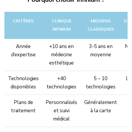
CRITÈRES
CLINIQUE
MEDSPAS
DE
INFINIUM
CLASSIQUES
Année
+10 ans en
3-5 ans en
Non
d’expertise
médecine
moyenne
e
esthétique
Technologies
+40
5 – 10
Li
disponibles
technologies
technologies
Plans de
Personnalisés
Généralement
traitement
et suivi
à la carte
médical