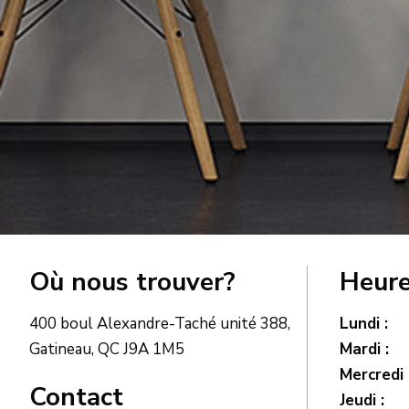
Où nous trouver?
Heure
400 boul Alexandre-Taché unité 388,
Lundi :
1
Gatineau, QC J9A 1M5
Mardi :
0
Mercredi 
Contact
Jeudi :
0