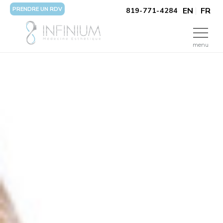
PRENDRE UN RDV
EN
FR
819-771-4284
menu