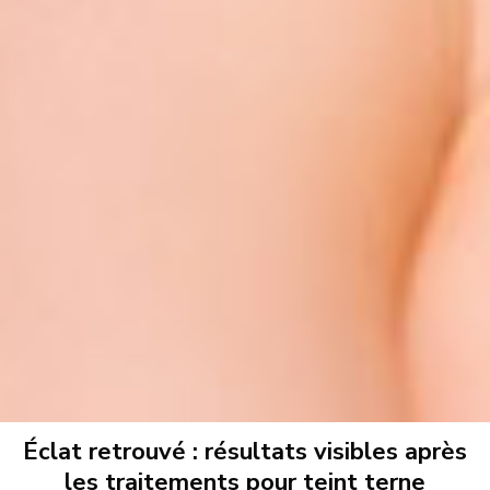
Éclat retrouvé : résultats visibles après
les traitements pour teint terne