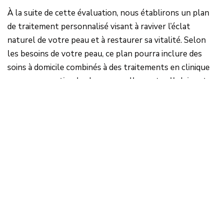
À la suite de cette évaluation, nous établirons un plan
de traitement personnalisé visant à raviver l’éclat
naturel de votre peau et à restaurer sa vitalité. Selon
les besoins de votre peau, ce plan pourra inclure des
soins à domicile combinés à des traitements en clinique
conçus pour stimuler le renouvellement cellulaire et
améliorer l’uniformité du teint et la texture cutanée.
Pour optimiser et accélérer les résultats, nous
pouvons recommander la combinaison de plusieurs
des traitements en clinique suivants :
HydraFacial
pour une exfoliation en profondeur
et une hydratation immédiate
Peelings chimiques
pour resurfacer la peau et
raviver l’éclat