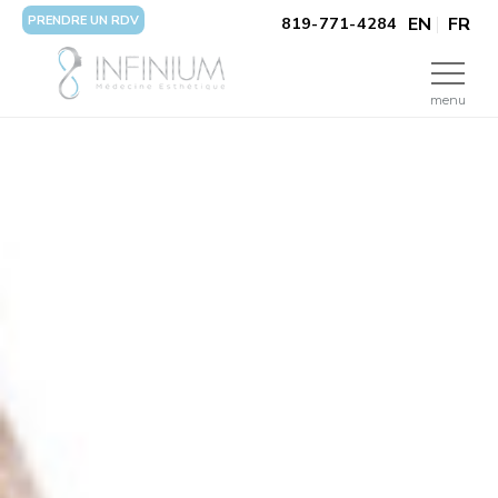
PRENDRE UN RDV
EN
FR
819-771-4284
menu