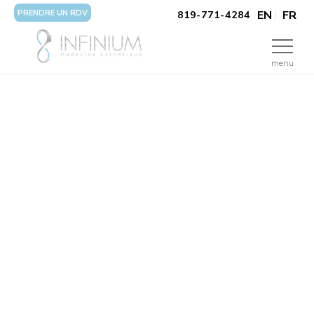
PRENDRE UN RDV
EN
FR
819-771-4284
menu