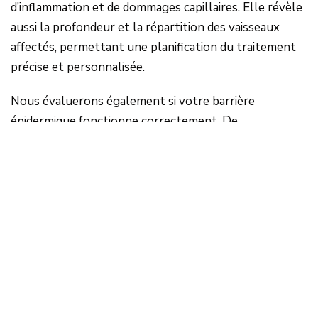
d’inflammation et de dommages capillaires. Elle révèle
aussi la profondeur et la répartition des vaisseaux
affectés, permettant une planification du traitement
précise et personnalisée.
Nous évaluerons également si votre barrière
épidermique fonctionne correctement. De
nombreuses personnes atteintes de rosacée ont une
peau fragile, une sensibilité accrue au niveau des joues
et une sécheresse visible, autant de signes d’une
barrière hydrolipidique
affaiblie.
Comme chaque peau est unique, le plan de traitement
est adapté à vos besoins, en fonction de l’analyse
réalisée lors de la consultation. Voici quelques
exemples d’options thérapeutiques qui peuvent être
utilisées seules ou en combinaison :