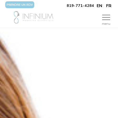
PRENDRE UN RDV
EN
FR
819-771-4284
menu