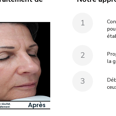
1
Con
pou
éta
2
Pro
la 
3
Déb
ceux