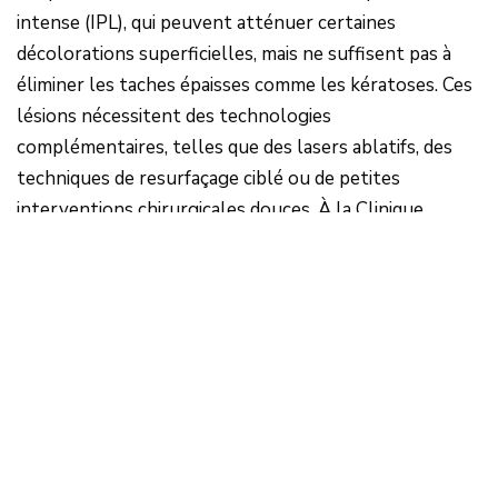
intense (IPL), qui peuvent atténuer certaines
décolorations superficielles, mais ne suffisent pas à
éliminer les taches épaisses comme les kératoses. Ces
lésions nécessitent des technologies
complémentaires, telles que des lasers ablatifs, des
techniques de resurfaçage ciblé ou de petites
interventions chirurgicales douces. À la Clinique
Infinium, nous recevons régulièrement des patients
ayant déjà effectué des traitements ailleurs, mais chez
qui les taches les plus persistantes sont restées
visibles tout simplement parce que la nature réelle de
la lésion n’avait pas été correctement identifiée ni
traitée. L’IPL peut parfois les atténuer légèrement,
mais ne peut pas les éliminer.
C’est pourquoi notre méthode va bien au-delà de