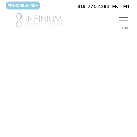
PRENDRE UN RDV
EN
FR
819-771-4284
menu