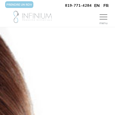
PRENDRE UN RDV
EN
FR
819-771-4284
menu