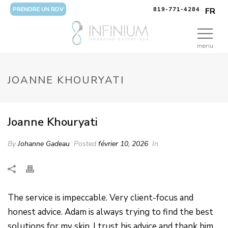
PRENDRE UN RDV
819-771-4284
FR
menu
JOANNE KHOURYATI
Joanne Khouryati
By
Johanne Gadeau
Posted
février 10, 2026
In
The service is impeccable. Very client-focus and
honest advice. Adam is always trying to find the best
solutions for my skin. I trust his advice and thank him